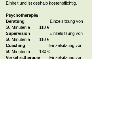
Einheit und ist deshalb kostenpflichtig.
Psychotherapie/
Beratung
Einzelsitzung von
50 Minuten á 110 €
Supervision
Einzelsitzung von
50 Minuten á 110 €
Coaching
Einzelsitzung von
50 Minuten á 130 €
Verkehrstherapie
Einzelsitzung von
50 Minuten á 110 €
Unter Berücksichtigung der
Indexanpassung werden die Preise
mit
Jahresbeginn
kontinuierlich adaptiert.
Zahlungsmodalitäten
Das Erstgespräch ist im Anschluss bar zu
bezahlen. Fortlaufenden Therapien können
sowohl in bar als auch per Überweisung